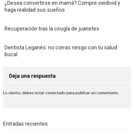
empresarial de Seidor Business One
¿Desea convertirse en mamá? Compre seidivid y
haga realidad sus sueños
Mejores campos de golf de España que
disfrutar
Recuperación tras la cirugía de juanetes
Los mejores mariachis en Bogotá
esperan por ti
Dentista Leganés: no corras riesgo con tu salud
bucal
Alquiler de videowall en Barcelona –
Mostrando a todos lo que se desea
Deja una respuesta
Elige los accesorios de tu bebé con un
catálogo Petit Praia
Lo siento, debes estar
conectado
para publicar un comentario.
Mobiliario de diseño Vondom: ¿cómo
decorar una barra de bar?
Casa Vicens, nuevo museo de Antonio
Entradas recientes
Gaudí – Visita obligada al pasado catalán