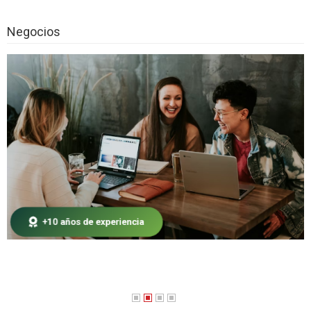
Distribuidor Televés son productos de
Negocios
calidad para tu disfrute
Qué tener en cuenta a la hora de elegir
servicios de construcción
Coaching de equipos como herramienta
vital en la planificación
¿Qué tipo de puertas especiales elegir
para el interior de una oficina?
Las ventajas de comprar una vivienda en
el Oriente Antioqueño
Los 5 regalos promocionales más
originales para tu empresa