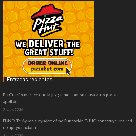
tú mismo?
Maquinaria carpintería ocasión:
proyectos exitosos a un coste bajo
Schedule tuberías: características y
accesorios para soldar
Trading de opciones binarias online, más
que una apuesta
Entradas recientes
Ventajas de las estructuras metálicas
atornilladas
Bu Cuarón merece que la juzguemos por su música, no por su
apellido
Todo lo que debe saber sobre las
7 junio, 2026
boquillas de atomización
FUNO Te Ayuda a Ayudar: cómo Fundación FUNO construye una red
Relojes Casio siempre en la búsqueda de
de apoyo nacional
innovar en sus diseños
3 junio, 2026