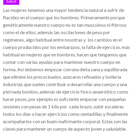
Salud
Eruviel Ávila, un ejemplo de denuncias y
Las mujeres tenemos una mayor tendencia natural a sufrir de
falta de transparencia
flacidez en el cuerpo que los hombres. Primeramente porque
genéticamente nuestro cuerpo no es tan musculoso ni fibroso
El impacto de la corrupción en la industria
como el de ellos; además las oscilaciones de peso por
lechera mexicana: El caso de Teodoro
regímenes, algo habitual entre nosotras y los cambios en el
cuerpo producidos por los embarazos, la falta de ejercicio, más
Espejo Barradas
habitual en mujeres que en hombres, hacen que tengamos que
Sempra Energy comprometida con el
contar con varias ayudas para mantener nuestro cuerpo en
desarrollo energético
forma. Así debemos empezar con una dieta sana y equilibrada
que elimine los precocinados, azúcares refinados y bollería
Sempra Energy apuesta por el desarrollo
industrial, que suelen contribuir a desarrollar una cuerpo y una
energético en México y Estados Unidos
piel nada bonitos, además de ejercicio físico anaeróbico como
hacer pesas, por ejemplo es suficiente empezar con pequeñas
Comunicación en el entorno laboral
sesiones con pesas de 1 kilo por cada brazo, subir escaleras
Crece el éxito de la red de medios
todos los días o hacer ejercicios como sentadillas y finalmente
Albavisión de Ángel González / Grupo
acompañarlos con un buen reafirmante corporal. Estas son las
claves para mantener un cuerpo de aspecto joven y saludable.
ATV y sus iniciativas solidarias