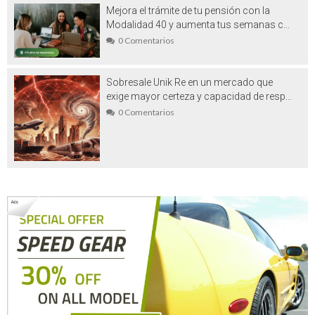
Mejora el trámite de tu pensión con la
educación para tus hijos
Modalidad 40 y aumenta tus semanas c...
Accesorios alta resistencia (o cómo
0 Comentarios
agilizar tus obras)
Sobresale Unik Re en un mercado que
Venta de transfer de Río a Búzios: para
exige mayor certeza y capacidad de resp...
0 Comentarios
un recorrido seguro
Concesionario SEAT en Tenerife: ¿qué
ofrece?
Alpargatas de esparto para mujer: el
calzado que no debe faltar en su armario
Motivos para utilizar un serum
antiarrugas de calidad
Ignifugaciones y mantenimiento de
materiales textiles