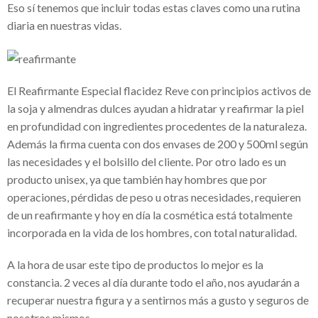
Eso sí tenemos que incluir todas estas claves como una rutina
¿Necesitas una VPN para trabajar desde
diaria en nuestras vidas.
casa? Mira cuál elegir
Fundación Sonigas apoya a los más
El
Reafirmante Especial flacidez Reve
con principios activos de
necesitados en medio de la pandemia
la soja y almendras dulces ayudan a hidratar y reafirmar la piel
Alba Elvira Lorenzana y su hambre de ser
en profundidad con ingredientes procedentes de la naturaleza.
Además la firma cuenta con dos envases de 200 y 500ml según
El uso de VPN en tiempos de pandemia
las necesidades y el bolsillo del cliente. Por otro lado es un
Simulador de pensiones- Todo lo que
producto unisex, ya que también hay hombres que por
tienes que saber
operaciones, pérdidas de peso u otras necesidades, requieren
de un reafirmante y hoy en día la cosmética está totalmente
Sap para pymes: La solución para
incorporada en la vida de los hombres, con total naturalidad.
cualquier emprendedor
A la hora de usar este tipo de productos lo mejor es la
Hugo César Villanueva Cantón:
constancia. 2 veces al día durante todo el año, nos ayudarán a
reconocido empresario mexicano
recuperar nuestra figura y a sentirnos más a gusto y seguros de
nosotros mismos.
Financika experiencias reales : una