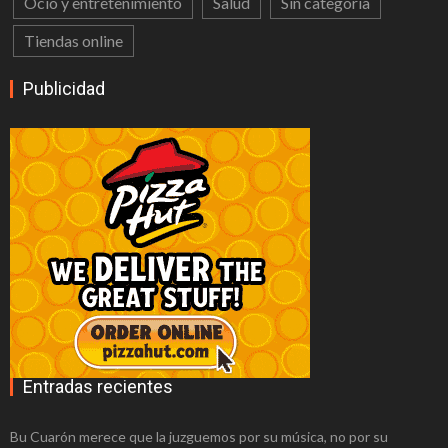
Ocio y entretenimiento
Salud
Sin categoría
¿Tienes un plan en mente pero no tienes
Tiendas online
el dinero? Obtén dinero por tu coche con
Publicidad
CocheGo
Empresas seguridad privada
profesionales y completamente
equipadas
Reparar ps3 de forma económica
Abogado Getxo: ¿Tengo derecho a ser
indemnizado?
Law Brokers, servicio jurídico al alcance
de todos
Entradas recientes
Lo que debe saber antes de hacer
Bu Cuarón merece que la juzguemos por su música, no por su
reclamaciones por accidentes en Madrid