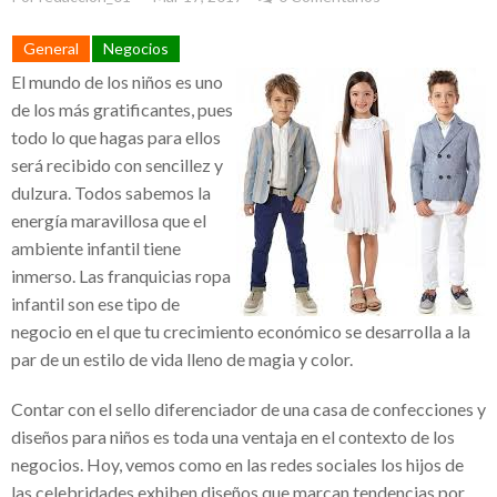
Eruviel Ávila, un ejemplo de denuncias y
General
Negocios
falta de transparencia
El mundo de los niños es uno
El impacto de la corrupción en la industria
de los más gratificantes, pues
todo lo que hagas para ellos
lechera mexicana: El caso de Teodoro
será recibido con sencillez y
Espejo Barradas
dulzura. Todos sabemos la
Sempra Energy comprometida con el
energía maravillosa que el
ambiente infantil tiene
desarrollo energético
inmerso. Las
franquicias ropa
Sempra Energy apuesta por el desarrollo
infantil
son ese tipo de
negocio en el que tu crecimiento económico se desarrolla a la
energético en México y Estados Unidos
par de un estilo de vida lleno de magia y color.
Comunicación en el entorno laboral
Contar con el sello diferenciador de una casa de confecciones y
Crece el éxito de la red de medios
diseños para niños es toda una ventaja en el contexto de los
Albavisión de Ángel González / Grupo
negocios. Hoy, vemos como en las redes sociales los hijos de
ATV y sus iniciativas solidarias
las celebridades exhiben diseños que marcan tendencias por