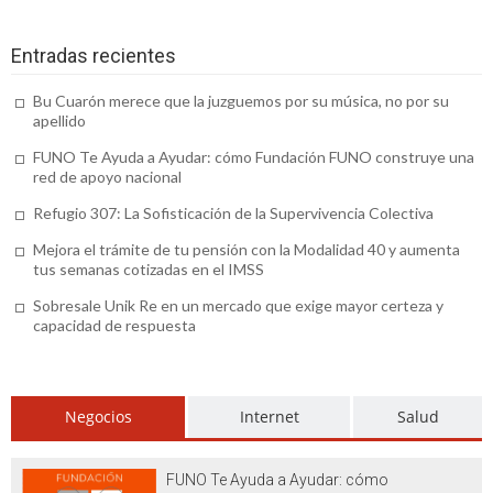
educación para tus hijos
Entradas recientes
Accesorios alta resistencia (o cómo
agilizar tus obras)
Bu Cuarón merece que la juzguemos por su música, no por su
apellido
Venta de transfer de Río a Búzios: para
FUNO Te Ayuda a Ayudar: cómo Fundación FUNO construye una
red de apoyo nacional
un recorrido seguro
Refugio 307: La Sofisticación de la Supervivencia Colectiva
Concesionario SEAT en Tenerife: ¿qué
Mejora el trámite de tu pensión con la Modalidad 40 y aumenta
ofrece?
tus semanas cotizadas en el IMSS
Alpargatas de esparto para mujer: el
Sobresale Unik Re en un mercado que exige mayor certeza y
capacidad de respuesta
calzado que no debe faltar en su armario
Motivos para utilizar un serum
antiarrugas de calidad
Negocios
Internet
Salud
Ignifugaciones y mantenimiento de
FUNO Te Ayuda a Ayudar: cómo
materiales textiles