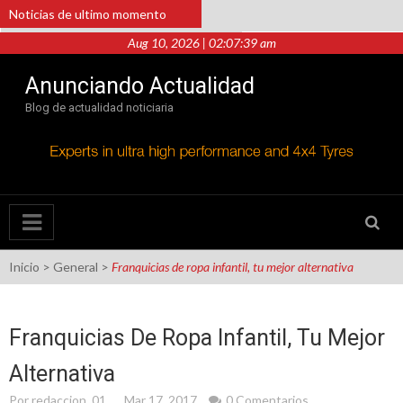
Saltar
Noticias de ultimo momento
al
contenido
Aug 10, 2026 | 02:07:39 am
Mejora el trámite de tu pensión con la
Modalidad 40 y aumenta tus semanas
Anunciando Actualidad
cotizadas en el IMSS
Blog de actualidad noticiaria
Sobresale Unik Re en un mercado que
exige mayor certeza y capacidad de
respuesta
Cómo un pequeño emprendimiento se
convirtió en éxito gracias a la
Inicio
>
General
>
Franquicias de ropa infantil, tu mejor alternativa
combinación de materiales
¿Cómo buscar talento tecnológico?
Franquicias De Ropa Infantil, Tu Mejor
Impulsando el Desempeño Empresarial
Alternativa
con Management Drives
Por
redaccion_01
Mar 17, 2017
0 Comentarios