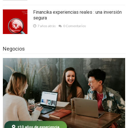
Mosquiteras a medida, dile No a intrusos
no deseados
Financika experiencias reales : una inversión
segura
Las App de pago entre amigos… lo último
7 años atrás
0 Comentarios
de lo último
¿Por qué comprar cómics por Internet?
Negocios
Las carpas plegables son ideales para la
realización de cualquier evento
Destrucción de papel: ayudando al medio
ambiente
Curso de extensiones de pestañas, el
complemento perfecto para un maquillaje
hermoso
Las carpas plegables son parte del kit