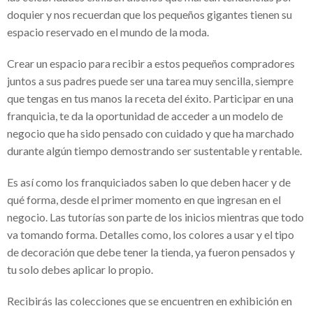
doquier y nos recuerdan que los pequeños gigantes tienen su
¿Necesitas una VPN para trabajar desde
espacio reservado en el mundo de la moda.
casa? Mira cuál elegir
Crear un espacio para recibir a estos pequeños compradores
Fundación Sonigas apoya a los más
juntos a sus padres puede ser una tarea muy sencilla, siempre
necesitados en medio de la pandemia
que tengas en tus manos la receta del éxito. Participar en una
franquicia, te da la oportunidad de acceder a un modelo de
Alba Elvira Lorenzana y su hambre de ser
negocio que ha sido pensado con cuidado y que ha marchado
El uso de VPN en tiempos de pandemia
durante algún tiempo demostrando ser sustentable y rentable.
Simulador de pensiones- Todo lo que
Es así como los franquiciados saben lo que deben hacer y de
tienes que saber
qué forma, desde el primer momento en que ingresan en el
Sap para pymes: La solución para
negocio. Las tutorías son parte de los inicios mientras que todo
va tomando forma. Detalles como, los colores a usar y el tipo
cualquier emprendedor
de decoración que debe tener la tienda, ya fueron pensados y
Hugo César Villanueva Cantón:
tu solo debes aplicar lo propio.
reconocido empresario mexicano
Recibirás las colecciones que se encuentren en exhibición en
Financika experiencias reales : una