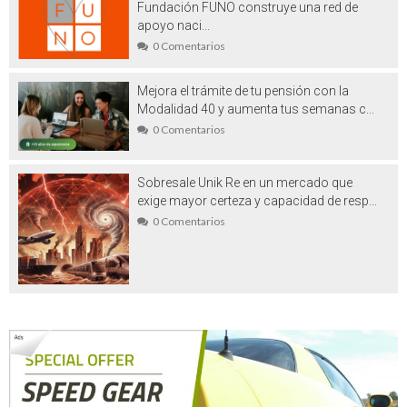
Fundación FUNO construye una red de
Vehículos de ocasión en venta en
apoyo naci...
0 Comentarios
Barcelona: un símbolo de la era actual
Washi tape es el aliado perfecto para tus
Mejora el trámite de tu pensión con la
Modalidad 40 y aumenta tus semanas c...
más geniales ideas manuales
0 Comentarios
Beneficios del marketing translation
Sobresale Unik Re en un mercado que
Plástico PET: la gran revolución
exige mayor certeza y capacidad de resp...
Realizar viajes a la India exóticos:
0 Comentarios
Aventuras llenas de ambientes místico y
mágico
Césped artificial Madrid: lo que debe
saber antes de comprarlo
Filtros de agua para casa: porque no
necesariamente es saludable