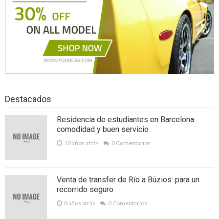
Distribuidor Televés son productos de
calidad para tu disfrute
Qué tener en cuenta a la hora de elegir
servicios de construcción
Coaching de equipos como herramienta
Destacados
vital en la planificación
Residencia de estudiantes en Barcelona:
¿Qué tipo de puertas especiales elegir
comodidad y buen servicio
para el interior de una oficina?
10 años atrás
0 Comentarios
Las ventajas de comprar una vivienda en
el Oriente Antioqueño
Venta de transfer de Río a Búzios: para un
Los 5 regalos promocionales más
recorrido seguro
8 años atrás
0 Comentarios
originales para tu empresa