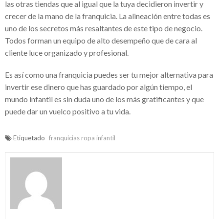
las otras tiendas que al igual que la tuya decidieron invertir y
crecer de la mano de la franquicia. La alineación entre todas es
inversión segura
uno de los secretos más resaltantes de este tipo de negocio.
Franquicias de ropa para niños – Gran
Todos forman un equipo de alto desempeño que de cara al
opción para invertir
cliente luce organizado y profesional.
Cerradura invisible con mando a distancia
Es así como una franquicia puedes ser tu mejor alternativa para
– Seguridad y protección a tu propiedad
invertir ese dinero que has guardado por algún tiempo, el
mundo infantil es sin duda uno de los más gratificantes y que
Tablas paddle surf hinchables – Deportes
puede dar un vuelco positivo a tu vida.
acuáticos para niños
¿Quién es el empresario Salvador Oñate
Etiquetado
franquicias ropa infantil
Ascencio?
Golf courses in Spain – Criterios para
escoger el mejor
Éxito seguro con el Software de gestión