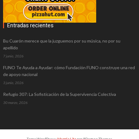
6 ventajas de los centros de negocios
Madrid frente a las oficinas tradicionales
Entradas recientes
Abogados para divorcio: cómo pueden
Bu Cuarón merece que la juzguemos por su música, no por su
ayudar a la pareja
apellido
Momentos en los que necesitamos de
7 junio, 2026
los servicios de una empresa topografía
FUNO Te Ayuda a Ayudar: cómo Fundación FUNO construye una red
de apoyo nacional
Residencia de estudiantes en Barcelona:
3 junio, 2026
comodidad y buen servicio
Refugio 307: La Sofisticación de la Supervivencia Colectiva
Consecuencias de un segundo DUI
30 marzo, 2026
Los grandes beneficios de focalizar
nuestros negocios en China
Las cenas de empresa Madrid que todo
Tema WordPress:
Maggie Lite
por 8Degree Themes