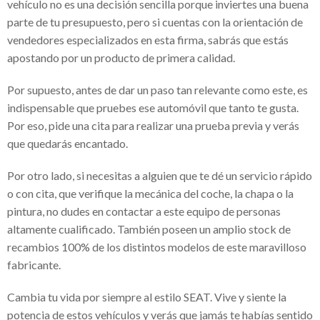
vehículo no es una decisión sencilla porque inviertes una buena
parte de tu presupuesto, pero si cuentas con la orientación de
inversión segura
vendedores especializados en esta firma, sabrás que estás
Franquicias de ropa para niños – Gran
apostando por un producto de primera calidad.
opción para invertir
Por supuesto, antes de dar un paso tan relevante como este, es
Cerradura invisible con mando a distancia
indispensable que pruebes ese automóvil que tanto te gusta.
Por eso, pide una cita para realizar una prueba previa y verás
– Seguridad y protección a tu propiedad
que quedarás encantado.
Tablas paddle surf hinchables – Deportes
Por otro lado, si necesitas a alguien que te dé un servicio rápido
acuáticos para niños
o con cita, que verifique la mecánica del coche, la chapa o la
¿Quién es el empresario Salvador Oñate
pintura, no dudes en contactar a este equipo de personas
Ascencio?
altamente cualificado. También poseen un amplio stock de
recambios 100% de los distintos modelos de este maravilloso
Golf courses in Spain – Criterios para
fabricante.
escoger el mejor
Cambia tu vida por siempre al estilo SEAT. Vive y siente la
Éxito seguro con el Software de gestión
potencia de estos vehículos y verás que jamás te habías sentido