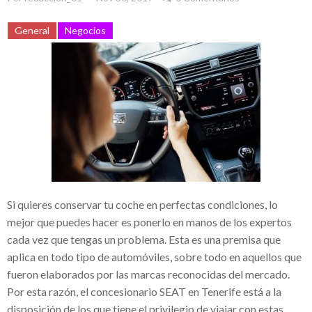
Eruviel Ávila, un ejemplo de denuncias y
General
Negocios
falta de transparencia
El impacto de la corrupción en la industria
lechera mexicana: El caso de Teodoro
Espejo Barradas
Sempra Energy comprometida con el
desarrollo energético
Sempra Energy apuesta por el desarrollo
Si quieres conservar tu coche en perfectas condiciones, lo
energético en México y Estados Unidos
mejor que puedes hacer es ponerlo en manos de los expertos
Comunicación en el entorno laboral
cada vez que tengas un problema. Esta es una premisa que
aplica en todo tipo de automóviles, sobre todo en aquellos que
Crece el éxito de la red de medios
fueron elaborados por las marcas reconocidas del mercado.
Albavisión de Ángel González / Grupo
Por esta razón, el
concesionario SEAT en Tenerife
está a la
ATV y sus iniciativas solidarias
disposición de los que tiene el privilegio de viajar con estas