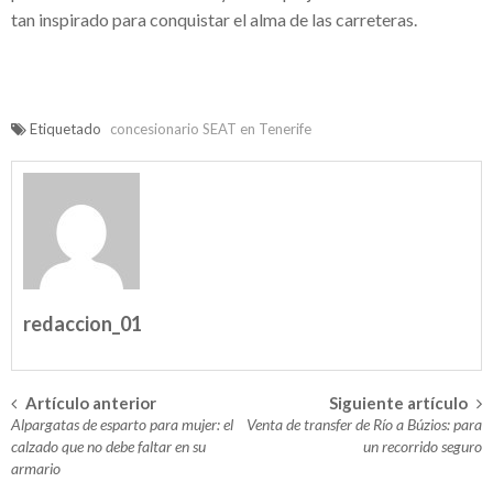
empresarial de Seidor Business One
tan inspirado para conquistar el alma de las carreteras.
Mejores campos de golf de España que
disfrutar
Los mejores mariachis en Bogotá
Etiquetado
concesionario SEAT en Tenerife
esperan por ti
Alquiler de videowall en Barcelona –
Mostrando a todos lo que se desea
Elige los accesorios de tu bebé con un
catálogo Petit Praia
redaccion_01
Mobiliario de diseño Vondom: ¿cómo
decorar una barra de bar?
Artículo anterior
Siguiente artículo
Navegación
Alpargatas de esparto para mujer: el
Venta de transfer de Río a Búzios: para
Casa Vicens, nuevo museo de Antonio
en
calzado que no debe faltar en su
un recorrido seguro
armario
Gaudí – Visita obligada al pasado catalán