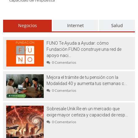
Vehículos de ocasión en venta en
Barcelona: un símbolo de la era actual
Negocios
Internet
Salud
Washi tape es el aliado perfecto para tus
más geniales ideas manuales
FUNO Te Ayuda a Ayudar: cómo
Fundación FUNO construye una red de
Beneficios del marketing translation
apoyo naci...
Plástico PET: la gran revolución
0 Comentarios
Realizar viajes a la India exóticos:
Mejora el trámite de tu pensión con la
Modalidad 40 y aumenta tus semanas c...
Aventuras llenas de ambientes místico y
0 Comentarios
mágico
Césped artificial Madrid: lo que debe
Sobresale Unik Re en un mercado que
exige mayor certeza y capacidad de resp...
saber antes de comprarlo
0 Comentarios
Filtros de agua para casa: porque no
necesariamente es saludable