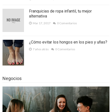
Mosquiteras a medida, dile No a intrusos
no deseados
Franquicias de ropa infantil, tu mejor
alternativa
Las App de pago entre amigos… lo último
Mar 17, 2017
0 Comentarios
de lo último
¿Por qué comprar cómics por Internet?
¿Cómo evitar los hongos en los pies y uñas?
Las carpas plegables son ideales para la
7 años atrás
0 Comentarios
realización de cualquier evento
Destrucción de papel: ayudando al medio
ambiente
Negocios
Curso de extensiones de pestañas, el
complemento perfecto para un maquillaje
hermoso
Las carpas plegables son parte del kit