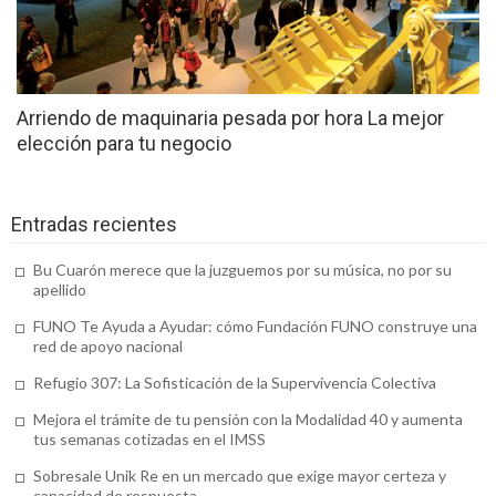
educación para tus hijos
Accesorios alta resistencia (o cómo
agilizar tus obras)
Arriendo de maquinaria pesada por hora La mejor
Venta de transfer de Río a Búzios: para
elección para tu negocio
un recorrido seguro
Concesionario SEAT en Tenerife: ¿qué
Entradas recientes
ofrece?
Bu Cuarón merece que la juzguemos por su música, no por su
apellido
Alpargatas de esparto para mujer: el
FUNO Te Ayuda a Ayudar: cómo Fundación FUNO construye una
calzado que no debe faltar en su armario
red de apoyo nacional
Motivos para utilizar un serum
Refugio 307: La Sofisticación de la Supervivencia Colectiva
antiarrugas de calidad
Mejora el trámite de tu pensión con la Modalidad 40 y aumenta
tus semanas cotizadas en el IMSS
Ignifugaciones y mantenimiento de
Sobresale Unik Re en un mercado que exige mayor certeza y
materiales textiles
capacidad de respuesta