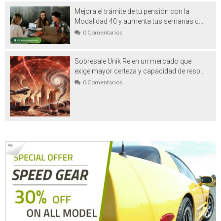
Mejora el trámite de tu pensión con la
Vehículos de ocasión en venta en
Modalidad 40 y aumenta tus semanas c...
Barcelona: un símbolo de la era actual
0 Comentarios
Washi tape es el aliado perfecto para tus
Sobresale Unik Re en un mercado que
más geniales ideas manuales
exige mayor certeza y capacidad de resp...
0 Comentarios
Beneficios del marketing translation
Plástico PET: la gran revolución
Realizar viajes a la India exóticos:
Aventuras llenas de ambientes místico y
mágico
Césped artificial Madrid: lo que debe
saber antes de comprarlo
Filtros de agua para casa: porque no
necesariamente es saludable