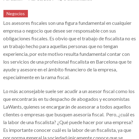
Eruviel Ávila, un ejemplo de denuncias y
Negocios
falta de transparencia
Los asesores fiscales son una figura fundamental en cualquier
El impacto de la corrupción en la industria
empresa o negocio que desee ser responsable con sus
obligaciones fiscales. Es obvio que el trabajo de fiscalista no es
lechera mexicana: El caso de Teodoro
un trabajo hecho para aquellas personas que no tengan
Espejo Barradas
experiencia, por este motivo resulta fundamental contar con
Sempra Energy comprometida con el
los servicios de una profesional
fiscalista en Barcelona
que te
ayude y asesore en el ámbito financiero de la empresa,
desarrollo energético
especialmente en la rama fiscal.
Sempra Energy apuesta por el desarrollo
Lo más aconsejable suele ser acudir a un asesor fiscal como los
energético en México y Estados Unidos
que encontrarás en tu despacho de abogados y economistas
Comunicación en el entorno laboral
LaWants, quienes se encargarán de asesorar a todos aquellos
clientes o empresas que busquen asesoría fiscal. Pero, ¿cuál es
Crece el éxito de la red de medios
la labor de una fiscalista? ¿Qué puede hacer por una empresa?
Albavisión de Ángel González / Grupo
Es importante conocer cuál es la labor de un fiscalista, ya que
ATV y sus iniciativas solidarias
por norma general la sociedad únicamente conoce que se