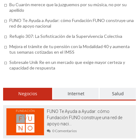
Bu Cuarón merece que la juzguemos por su música, no por su
educación para tus hijos
apellido
Accesorios alta resistencia (o cómo
FUNO Te Ayuda a Ayudar: cómo Fundación FUNO construye una
red de apoyo nacional
agilizar tus obras)
Refugio 307: La Sofisticación de la Supervivencia Colectiva
Venta de transfer de Río a Búzios: para
Mejora el trámite de tu pensión con la Modalidad 40 y aumenta
un recorrido seguro
tus semanas cotizadas en el IMSS
Concesionario SEAT en Tenerife: ¿qué
Sobresale Unik Re en un mercado que exige mayor certeza y
capacidad de respuesta
ofrece?
Alpargatas de esparto para mujer: el
Negocios
Internet
Salud
calzado que no debe faltar en su armario
Motivos para utilizar un serum
FUNO Te Ayuda a Ayudar: cómo
antiarrugas de calidad
Fundación FUNO construye una red de
apoyo naci...
Ignifugaciones y mantenimiento de
0 Comentarios
materiales textiles