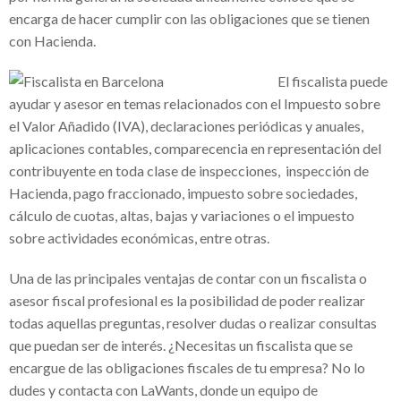
encarga de hacer cumplir con las obligaciones que se tienen
¿Necesitas una VPN para trabajar desde
con Hacienda.
casa? Mira cuál elegir
El fiscalista puede
Fundación Sonigas apoya a los más
ayudar y asesor en temas relacionados con el Impuesto sobre
necesitados en medio de la pandemia
el Valor Añadido (IVA), declaraciones periódicas y anuales,
aplicaciones contables, comparecencia en representación del
Alba Elvira Lorenzana y su hambre de ser
contribuyente en toda clase de inspecciones, inspección de
El uso de VPN en tiempos de pandemia
Hacienda, pago fraccionado, impuesto sobre sociedades,
Simulador de pensiones- Todo lo que
cálculo de cuotas, altas, bajas y variaciones o el impuesto
sobre actividades económicas, entre otras.
tienes que saber
Sap para pymes: La solución para
Una de las principales ventajas de contar con un fiscalista o
asesor fiscal profesional es la posibilidad de poder realizar
cualquier emprendedor
todas aquellas preguntas, resolver dudas o realizar consultas
Hugo César Villanueva Cantón:
que puedan ser de interés. ¿Necesitas un fiscalista que se
encargue de las obligaciones fiscales de tu empresa? No lo
reconocido empresario mexicano
dudes y contacta con LaWants, donde un equipo de
Financika experiencias reales : una