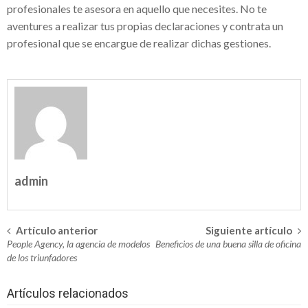
profesionales te asesora en aquello que necesites. No te
inversión segura
aventures a realizar tus propias declaraciones y contrata un
profesional que se encargue de realizar dichas gestiones.
Franquicias de ropa para niños – Gran
opción para invertir
Cerradura invisible con mando a distancia
– Seguridad y protección a tu propiedad
Tablas paddle surf hinchables – Deportes
acuáticos para niños
admin
¿Quién es el empresario Salvador Oñate
Ascencio?
Artículo anterior
Siguiente artículo
Navegación
Golf courses in Spain – Criterios para
People Agency, la agencia de modelos
Beneficios de una buena silla de oficina
en
de los triunfadores
escoger el mejor
la
Éxito seguro con el Software de gestión
Artículos relacionados