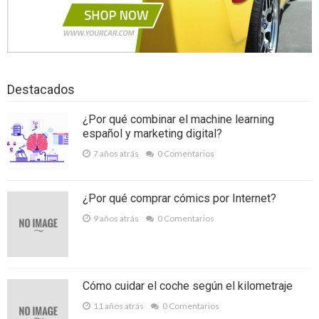
Distribuidor Televés son productos de
calidad para tu disfrute
Qué tener en cuenta a la hora de elegir
Destacados
servicios de construcción
¿Por qué combinar el machine learning
Coaching de equipos como herramienta
español y marketing digital?
vital en la planificación
7 años atrás
0 Comentarios
¿Qué tipo de puertas especiales elegir
¿Por qué comprar cómics por Internet?
para el interior de una oficina?
9 años atrás
0 Comentarios
Las ventajas de comprar una vivienda en
el Oriente Antioqueño
Los 5 regalos promocionales más
Cómo cuidar el coche según el kilometraje
originales para tu empresa
11 años atrás
0 Comentarios