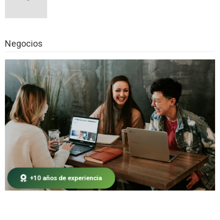
Mosquiteras a medida, dile No a intrusos
no deseados
Las App de pago entre amigos… lo último
Negocios
de lo último
¿Por qué comprar cómics por Internet?
Las carpas plegables son ideales para la
realización de cualquier evento
Destrucción de papel: ayudando al medio
ambiente
Curso de extensiones de pestañas, el
complemento perfecto para un maquillaje
hermoso
Las carpas plegables son parte del kit