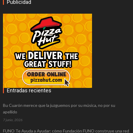
Publicidad
¿Tienes un plan en mente pero no tienes
el dinero? Obtén dinero por tu coche con
CocheGo
Empresas seguridad privada
profesionales y completamente
equipadas
Reparar ps3 de forma económica
Abogado Getxo: ¿Tengo derecho a ser
Entradas recientes
indemnizado?
Law Brokers, servicio jurídico al alcance
Bu Cuarón merece que la juzguemos por su música, no por su
apellido
de todos
7 junio, 2026
Lo que debe saber antes de hacer
FUNO Te Ayuda a Ayudar: cómo Fundación FUNO construye una red
reclamaciones por accidentes en Madrid