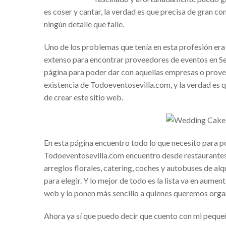
es coser y cantar, la verdad es que precisa de gran co
Alba Elvira Lorenzana y 
ningún detalle que falle.
El uso de VPN en tiemp
Uno de los problemas que tenía en esta profesión era
Simulador de pensiones-
extenso para
encontrar proveedores de eventos en Se
Sap para pymes: La solu
página para poder dar con aquellas empresas o prov
Hugo César Villanueva 
existencia de Todoeventosevilla.com, y la verdad es q
de crear este sitio web.
Financika experiencias r
Franquicias de ropa para
Cerradura invisible con 
En esta página encuentro todo lo que necesito para po
Tablas paddle surf hinc
Todoeventosevilla.com encuentro desde restaurantes 
arreglos florales, catering, coches y autobuses de al
¿Quién es el empresario
para elegir. Y lo mejor de todo es la lista va en aum
Golf courses in Spain – 
web y lo ponen más sencillo a quienes queremos orga
Éxito seguro con el Sof
Ahora ya sí que puedo decir que cuento con mi peque
Mejores campos de golf 