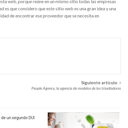
ta web, porque reúne en un mismo sitio todas las empresas
ad es que considero que este sitio web es una gran idea y una
n Bogotá esperan por ti
lidad de encontrar ese proveedor que se necesita en
n Barcelona –Mostrando a todos lo que se desea
tu bebé con un catálogo Petit Praia
ndom: ¿cómo decorar una barra de bar?
o de Antonio Gaudí – Visita obligada al pasado catalán
tra, broker
 de la información vence las tinieblas de la ignorancia
 un broker es una moda o una necesidad?
Siguiente artículo
People Agency, la agencia de modelos de los triunfadores
las despedidas Salou según las estaciones del año
das con terraza en Salou
n, una manera cómoda de hacer turismo
 de un segundo DUI
 la mejor educación para tus hijos