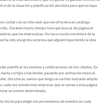
ntrol de la situación y planificación absoluta para que no haya
su hambre de ser
os de pandemia
 no contar con un sitio web que me ofreciera un catálogo
 Todo lo que tienes que saber
villa
. Durante mucho tiempo tuve que buscar de página en
ción para cualquier emprendedor
eedores que me interesaban. No hace mucho me entere de la
Cantón: reconocido empresario mexicano
ue ha sido una grata sorpresa que alguien haya tenido la idea
eales : una inversión segura
 niños – Gran opción para invertir
mando a distancia – Seguridad y protección a tu propiedad
der planificar los eventos y celebraciones de mis clientes. En
hables – Deportes acuáticos para niños
hasta cortijos y haciendas, pasando por animación musical,
quiler, discotecas, vamos que tengo un surtido bastante amplio
 Salvador Oñate Ascencio?
ento, cada vez existen más empresas que se suman a esta página
Criterios para escoger el mejor
nizar un evento determinado.
tware de gestión empresarial de Seidor Business One
ño rincón para elegir mis proveedores de eventos en cada
de España que disfrutar