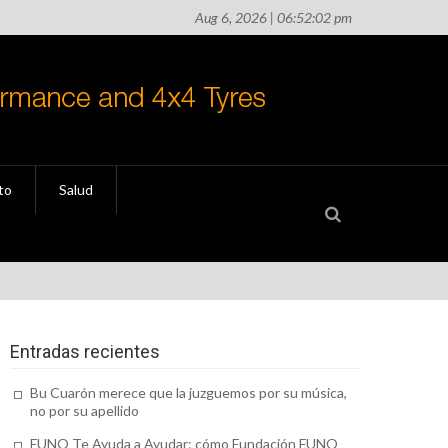
Aug 6, 2026 | 06:52:02 pm
S
to
Salud
Entradas recientes
idarias
Bu Cuarón merece que la juzguemos por su música,
no por su apellido
FUNO Te Ayuda a Ayudar: cómo Fundación FUNO