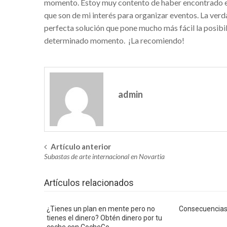
momento. Estoy muy contento de haber encontrado es
que son de mi interés para organizar eventos. La verd
Los mejores mariachis e
perfecta solución que pone mucho más fácil la posibi
Alquiler de videowall e
determinado momento. ¡La recomiendo!
Elige los accesorios de 
Mobiliario de diseño Vo
Casa Vicens, nuevo muse
admin
Ser un trader en 1000ex
Bróker 1000Extra – La luz
Finmarkfx: ¿invertir con
Artículo anterior
Navegación
Subastas de arte internacional en Novartia
Consejos para celebrar 
en
Tips para comprar vivien
Artículos relacionados
la
Viajes a Francia en tre
entrada
¿Tienes un plan en mente pero no
Consecuencias
Centro infantil Tenerife:
tienes el dinero? Obtén dinero por tu