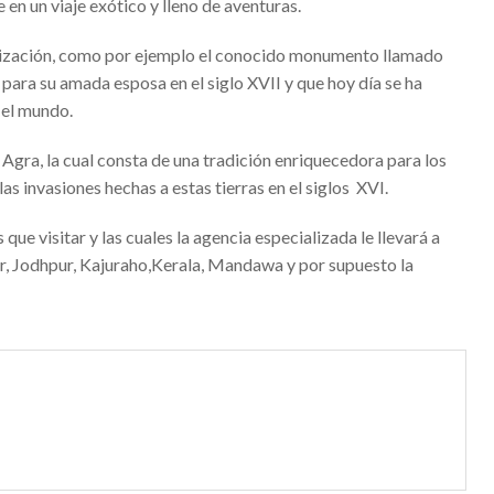
en un viaje exótico y lleno de aventuras.
n Bogotá esperan por ti
ivilización, como por ejemplo el conocido monumento llamado
n Barcelona –Mostrando a todos lo que se desea
 para su amada esposa en el siglo XVII y que hoy día se ha
 el mundo.
tu bebé con un catálogo Petit Praia
ndom: ¿cómo decorar una barra de bar?
 Agra, la cual consta de una tradición enriquecedora para los
as invasiones hechas a estas tierras en el siglos XVI.
o de Antonio Gaudí – Visita obligada al pasado catalán
tra, broker
ue visitar y las cuales la agencia especializada le llevará a
r, Jodhpur, Kajuraho,Kerala, Mandawa y por supuesto la
 de la información vence las tinieblas de la ignorancia
 un broker es una moda o una necesidad?
las despedidas Salou según las estaciones del año
das con terraza en Salou
n, una manera cómoda de hacer turismo
 la mejor educación para tus hijos