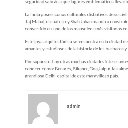
seguridad sabrán a que lugares emblemáticos llevarte 
Los mejores mariachis e
La India posee iconos culturales distintivos de su c
Alquiler de videowall e
Taj Mahal, el cual el rey Shah Jahan mando a construir
convertido en uno de los mausoleos más visitados en
Elige los accesorios de 
Mobiliario de diseño Vo
Este joya arquitectónica se encuentra en la ciudad de
amantes y estudiosos de la historia de los barbaros y l
Casa Vicens, nuevo muse
Ser un trader en 1000ex
Por supuesto, hay otras muchas ciudades interesantes q
conocer como: Benarés, Bikaner, Goa,Jaipur,Jaisalme
Bróker 1000Extra – La luz
grandiosa Delhi, capital de este maravilloso país.
Finmarkfx: ¿invertir con
Consejos para celebrar 
Tips para comprar vivien
admin
Viajes a Francia en tre
Centro infantil Tenerife: