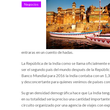
Negocios
Alba Elvira Lorenzana y 
El uso de VPN en tiemp
Simulador de pensiones-
Sap para pymes: La solu
Hugo César Villanueva 
Financika experiencias r
entraras en un cuento de hadas.
Franquicias de ropa para
La República de la India como se llama oficialmente e
Cerradura invisible con 
ser el segundo país del mundo después de la Repúbli
Tablas paddle surf hinc
Banco Mundial para 2016 la India contaba con un 1,3
y desconcertante para quienes venimos de países con
¿Quién es el empresario
Golf courses in Spain – 
Su gran densidad demográfica hace que La India tenga
en su totalidad sería preciso una cantidad importante
Éxito seguro con el Sof
circuito organizado por una agencia de viajes con exp
Mejores campos de golf 