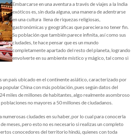
Embarcarse en una aventura a través de
viajes a la India
su hambre de ser
exóticos
es, sin duda alguna, una manera de adentrarse
os de pandemia
en una cultura llena de riquezas religiosas,
gastronómicas y geográficas que pareciera no tener fin.
 Todo lo que tienes que saber
Su población que también parece infinita, así como sus
ción para cualquier emprendedor
ciudades, te hace pensar que es un mundo
completamente apartado del resto del planeta, logrando
Cantón: reconocido empresario mexicano
envolverte en su ambiente místico y mágico, tal como si
eales : una inversión segura
 niños – Gran opción para invertir
s un país ubicado en el continente asiático, caracterizado por
mando a distancia – Seguridad y protección a tu propiedad
ca popular China con más población, pues según datos del
hables – Deportes acuáticos para niños
24 miles de millones de habitantes, algo realmente asombroso
 poblaciones no mayores a 50 millones de ciudadanos.
 Salvador Oñate Ascencio?
Criterios para escoger el mejor
 numerosas ciudades en su haber, por lo cual para conocerla
 de meses, pero esto no es necesario si realizas un completo
tware de gestión empresarial de Seidor Business One
ertos conocedores del territorio hindú, quienes con toda
de España que disfrutar