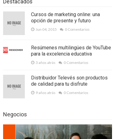
Destacados
Cursos de marketing online: una
opción de presente y futuro
Jun 04, 2015
0 Comentarios
Resúmenes multilingües de YouTube
para la excelencia educativa
3 años atrás
0 Comentarios
Distribuidor Televés son productos
de calidad para tu disfrute
9 años atrás
0 Comentarios
Negocios