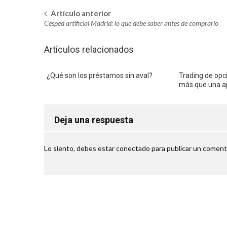
Accesorios alta resistenc
Artículo anterior
Navegación
Venta de transfer de Río
Césped artificial Madrid: lo que debe saber antes de comprarlo
en
Concesionario SEAT en 
Artículos relacionados
la
Alpargatas de esparto pa
entrada
Motivos para utilizar un
¿Qué son los préstamos sin aval?
Trading de opci
más que una a
Ignifugaciones y manten
Vehículos de ocasión en 
Deja una respuesta
Washi tape es el aliado 
Beneficios del marketing
Lo siento, debes estar
conectado
para publicar un coment
Plástico PET: la gran re
Realizar viajes a la Indi
Césped artificial Madrid
Filtros de agua para ca