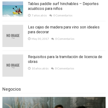
Mosquiteras a medida, dile No a intrusos
Tablas paddle surf hinchables – Deportes
acuáticos para niños
no deseados
7 años atrás
0 Comentarios
Las App de pago entre amigos… lo último
Las cajas de madera para vino son ideales
de lo último
para decorar
¿Por qué comprar cómics por Internet?
May 30, 2017
0 Comentarios
Las carpas plegables son ideales para la
realización de cualquier evento
Requisitos para la tramitación de licencia de
Destrucción de papel: ayudando al medio
obras
10 años atrás
0 Comentarios
ambiente
Curso de extensiones de pestañas, el
complemento perfecto para un maquillaje
Negocios
hermoso
Las carpas plegables son parte del kit