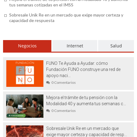
tus semanas cotizadas en el IMSS
Vehículos de ocasión en venta en
Sobresale Unik Re en un mercado que exige mayor certeza y
Barcelona: un símbolo de la era actual
capacidad de respuesta
Washi tape es el aliado perfecto para tus
más geniales ideas manuales
Negocios
Internet
Salud
Beneficios del marketing translation
Plástico PET: la gran revolución
FUNO Te Ayuda a Ayudar: cómo
Fundación FUNO construye una red de
Realizar viajes a la India exóticos:
apoyo naci...
0 Comentarios
Aventuras llenas de ambientes místico y
mágico
Mejora el trámite de tu pensión con la
Modalidad 40 y aumenta tus semanas c...
Césped artificial Madrid: lo que debe
0 Comentarios
saber antes de comprarlo
Filtros de agua para casa: porque no
Sobresale Unik Re en un mercado que
exige mayor certeza y capacidad de resp...
necesariamente es saludable