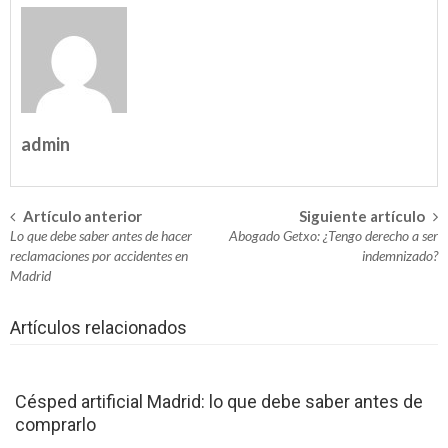
empresarial de Seidor Business One
Mejores campos de golf de España que
disfrutar
Los mejores mariachis en Bogotá
admin
esperan por ti
Alquiler de videowall en Barcelona –
Artículo anterior
Siguiente artículo
Navegación
Mostrando a todos lo que se desea
Lo que debe saber antes de hacer
Abogado Getxo: ¿Tengo derecho a ser
Elige los accesorios de tu bebé con un
en
reclamaciones por accidentes en
indemnizado?
Madrid
catálogo Petit Praia
la
Mobiliario de diseño Vondom: ¿cómo
Artículos relacionados
entrada
decorar una barra de bar?
Casa Vicens, nuevo museo de Antonio
Césped artificial Madrid: lo que debe saber antes de
comprarlo
Gaudí – Visita obligada al pasado catalán