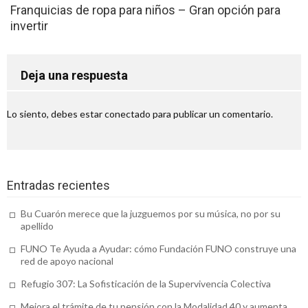
Franquicias de ropa para niños – Gran opción para
educación para tus hijos
invertir
Accesorios alta resistencia (o cómo
agilizar tus obras)
Deja una respuesta
Venta de transfer de Río a Búzios: para
un recorrido seguro
Lo siento, debes estar
conectado
para publicar un comentario.
Concesionario SEAT en Tenerife: ¿qué
ofrece?
Alpargatas de esparto para mujer: el
Entradas recientes
calzado que no debe faltar en su armario
Bu Cuarón merece que la juzguemos por su música, no por su
apellido
Motivos para utilizar un serum
FUNO Te Ayuda a Ayudar: cómo Fundación FUNO construye una
antiarrugas de calidad
red de apoyo nacional
Ignifugaciones y mantenimiento de
Refugio 307: La Sofisticación de la Supervivencia Colectiva
materiales textiles
Mejora el trámite de tu pensión con la Modalidad 40 y aumenta