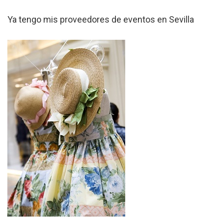
Ser un trader en 1000extra, broker
Ya tengo mis proveedores de eventos en Sevilla
Bróker 1000Extra – La luz de la
información vence las tinieblas de la
ignorancia
Finmarkfx: ¿invertir con un broker es una
moda o una necesidad?
Consejos para celebrar las despedidas
Salou según las estaciones del año
Tips para comprar viviendas con terraza
en Salou
Viajes a Francia en tren, una manera
cómoda de hacer turismo
Centro infantil Tenerife: la mejor