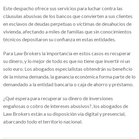
Este despacho ofrece sus servicios para luchar contra las
inversión segura
cláusulas abusivas de los bancos que convierten a sus clientes
Franquicias de ropa para niños – Gran
en esclavos de deudas perpetuas o víctimas de desahucios de
vivienda, afectando a miles de familias que sin conocimientos
opción para invertir
técnicos depositaron su confianza en estas entidades.
Cerradura invisible con mando a distancia
Para Law Brokers la importancia en estos casos es recuperar
– Seguridad y protección a tu propiedad
su dinero, y lo mejor de todo es que no tiene que invertir ni un
Tablas paddle surf hinchables – Deportes
solo euro. Los abogados especialistas obtendrán su beneficio
acuáticos para niños
de la misma demanda, la ganancia económica forma parte de lo
demandado a la entidad bancaria o caja de ahorro y préstamo.
¿Quién es el empresario Salvador Oñate
Ascencio?
¿Qué espera para recuperar su dinero de inversiones
engañosas o cobro de intereses abusivos?, los abogados de
Golf courses in Spain – Criterios para
Law Brokers están a su disposición vía digital y presencial,
escoger el mejor
abarcando todo el territorio nacional.
Éxito seguro con el Software de gestión