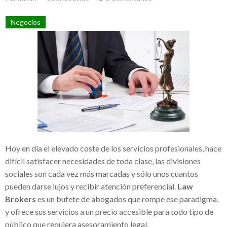
Eruviel Ávila, un ejemplo de denuncias y
Negocios
falta de transparencia
El impacto de la corrupción en la industria
lechera mexicana: El caso de Teodoro
Espejo Barradas
Sempra Energy comprometida con el
desarrollo energético
Sempra Energy apuesta por el desarrollo
Hoy en día el elevado coste de los servicios profesionales, hace
energético en México y Estados Unidos
difícil satisfacer necesidades de toda clase, las divisiones
Comunicación en el entorno laboral
sociales son cada vez más marcadas y sólo unos cuantos
pueden darse lujos y recibir atención preferencial.
Law
Crece el éxito de la red de medios
Brokers
es un bufete de abogados que rompe ese paradigma,
Albavisión de Ángel González / Grupo
y ofrece sus servicios a un precio accesible para todo tipo de
ATV y sus iniciativas solidarias
público que requiera asesoramiento legal.