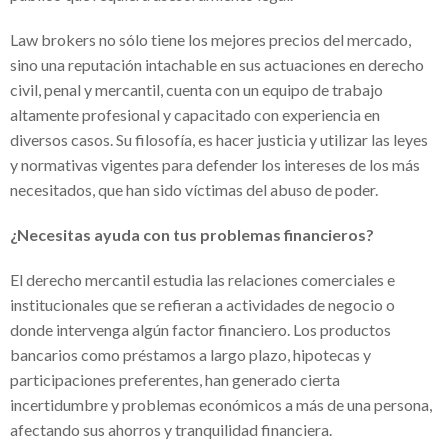
¿Necesitas una VPN para trabajar desde
Law brokers no sólo tiene los mejores precios del mercado,
casa? Mira cuál elegir
sino una reputación intachable en sus actuaciones en derecho
civil, penal y mercantil, cuenta con un equipo de trabajo
Fundación Sonigas apoya a los más
altamente profesional y capacitado con experiencia en
necesitados en medio de la pandemia
diversos casos. Su filosofía, es hacer justicia y utilizar las leyes
y normativas vigentes para defender los intereses de los más
Alba Elvira Lorenzana y su hambre de ser
necesitados, que han sido víctimas del abuso de poder.
El uso de VPN en tiempos de pandemia
¿Necesitas ayuda con tus problemas financieros?
Simulador de pensiones- Todo lo que
tienes que saber
El derecho mercantil estudia las relaciones comerciales e
institucionales que se refieran a actividades de negocio o
Sap para pymes: La solución para
donde intervenga algún factor financiero. Los productos
cualquier emprendedor
bancarios como préstamos a largo plazo, hipotecas y
Hugo César Villanueva Cantón:
participaciones preferentes, han generado cierta
incertidumbre y problemas económicos a más de una persona,
reconocido empresario mexicano
afectando sus ahorros y tranquilidad financiera.
Financika experiencias reales : una