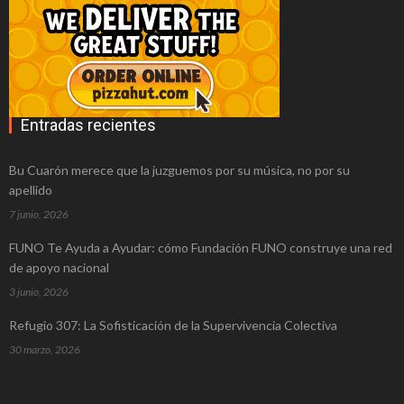
6 ventajas de los centros de negocios
Madrid frente a las oficinas tradicionales
Abogados para divorcio: cómo pueden
Entradas recientes
ayudar a la pareja
Momentos en los que necesitamos de
Bu Cuarón merece que la juzguemos por su música, no por su
los servicios de una empresa topografía
apellido
7 junio, 2026
Residencia de estudiantes en Barcelona:
FUNO Te Ayuda a Ayudar: cómo Fundación FUNO construye una red
comodidad y buen servicio
de apoyo nacional
Consecuencias de un segundo DUI
3 junio, 2026
Los grandes beneficios de focalizar
Refugio 307: La Sofisticación de la Supervivencia Colectiva
nuestros negocios en China
30 marzo, 2026
Las cenas de empresa Madrid que todo