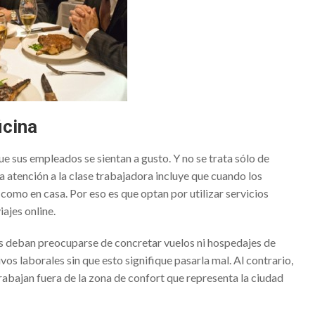
n Bogotá esperan por ti
n Barcelona –Mostrando a todos lo que se desea
tu bebé con un catálogo Petit Praia
ndom: ¿cómo decorar una barra de bar?
o de Antonio Gaudí – Visita obligada al pasado catalán
icina
tra, broker
e sus empleados se sientan a gusto. Y no se trata sólo de
 de la información vence las tinieblas de la ignorancia
a atención a la clase trabajadora incluye que cuando los
como en casa. Por eso es que optan por utilizar servicios
 un broker es una moda o una necesidad?
iajes online
.
las despedidas Salou según las estaciones del año
es deban preocuparse de concretar vuelos ni hospedajes de
das con terraza en Salou
vos laborales sin que esto signifique pasarla mal. Al contrario,
n, una manera cómoda de hacer turismo
rabajan fuera de la zona de confort que representa la ciudad
 la mejor educación para tus hijos