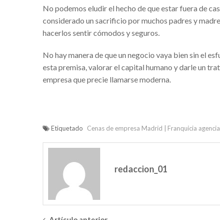
Accesorios alta resistenc
No podemos eludir el hecho de que estar fuera de casa
Venta de transfer de Río
considerado un sacrificio por muchos padres y madres
hacerlos sentir cómodos y seguros.
Concesionario SEAT en 
Alpargatas de esparto pa
No hay manera de que un negocio vaya bien sin el es
esta premisa, valorar el capital humano y darle un tr
Motivos para utilizar un
empresa que precie llamarse moderna.
Ignifugaciones y manten
Vehículos de ocasión en 
Washi tape es el aliado 
Etiquetado
Cenas de empresa Madrid
Franquicia agencia
Beneficios del marketing
Plástico PET: la gran re
redaccion_01
Realizar viajes a la Indi
Césped artificial Madrid
Filtros de agua para ca
Artículo anterior