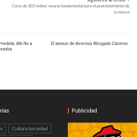
 productos de calidad para tu disfrute
Curso de SEO online: recurso fundamental para el posicionamiento de
tu marca
 hora de elegir servicios de construcción
 herramienta vital en la planificación
ciales elegir para el interior de una oficina?
medida, dile No a
El asesor de divorcios Abogado Cáceres
 una vivienda en el Oriente Antioqueño
seados
ales más originales para tu empresa
ile No a intrusos no deseados
igos… lo último de lo último
 por Internet?
 ideales para la realización de cualquier evento
rías
Publicidad
yudando al medio ambiente
 pestañas, el complemento perfecto para un maquillaje hermoso
s
Cultura Sociedad
FUNO Te Ayuda a Ayudar: cómo Fundación
n parte del kit para un campamento de verano