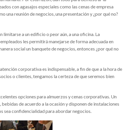
leados con agasajos especiales como las
cenas de empresa
su hambre de ser
omo una reunión de negocios, una presentación y ¿por qué no?
os de pandemia
 Todo lo que tienes que saber
limitarse a un edificio o peor aún, a una oficina. La
ción para cualquier emprendedor
os empleados les permitirá manejarse de forma adecuada en
Cantón: reconocido empresario mexicano
e manera social un banquete de negocios, entonces ¿por qué no
eales : una inversión segura
 niños – Gran opción para invertir
tención corporativa es indispensable, a fin de que a la hora de
socios o clientes, tengamos la certeza de que seremos bien
mando a distancia – Seguridad y protección a tu propiedad
hables – Deportes acuáticos para niños
xcelentes opciones para almuerzos y cenas corporativas. Un
 Salvador Oñate Ascencio?
o, bebidas de acuerdo a la ocasión y disponen de instalaciones
Criterios para escoger el mejor
os sea confidencialidad para abordar negocios.
tware de gestión empresarial de Seidor Business One
de España que disfrutar