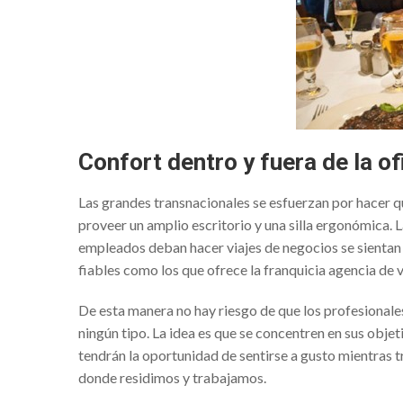
Los mejores mariachis e
Alquiler de videowall e
Elige los accesorios de 
Mobiliario de diseño Vo
Casa Vicens, nuevo muse
Confort dentro y fuera de la of
Ser un trader en 1000ex
Las grandes transnacionales se esfuerzan por hacer qu
Bróker 1000Extra – La luz
proveer un amplio escritorio y una silla ergonómica. L
empleados deban hacer viajes de negocios se sientan 
Finmarkfx: ¿invertir con
fiables como los que ofrece la
franquicia agencia de v
Consejos para celebrar 
De esta manera no hay riesgo de que los profesional
Tips para comprar vivien
ningún tipo. La idea es que se concentren en sus objeti
Viajes a Francia en tre
tendrán la oportunidad de sentirse a gusto mientras t
Centro infantil Tenerife:
donde residimos y trabajamos.