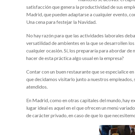
satisfacción que genera la productividad de sus emp
Alba Elvira Lorenzana y 
Madrid
, que pueden adaptarse a cualquier evento, c
El uso de VPN en tiemp
Una cena para festejar la Navidad.
Simulador de pensiones-
No hay razón para que las actividades laborales deban 
Sap para pymes: La solu
versatilidad de ambientes en la que se desarrollen l
Hugo César Villanueva 
cualquier ocasión. Sí, los prepararía para abordar d
hacer de esta práctica algo usual en la empresa?
Financika experiencias r
Franquicias de ropa para
Contar con un buen restaurante que se especialice en a
que decidamos visitarlo junto a nuestros empleados, 
Cerradura invisible con 
atendidos.
Tablas paddle surf hinc
En Madrid, como en otras capitales del mundo, hay e
¿Quién es el empresario
lugar ideal es aquel en el que ofrecen un menú variad
Golf courses in Spain – 
de carácter privado, en caso de que lo que necesitem
Éxito seguro con el Sof
Mejores campos de golf 