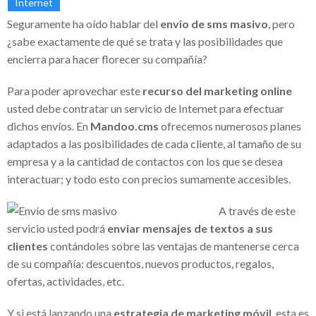
Internet
Eruviel Ávila, un ejemplo de denuncias y
Seguramente ha oído hablar del
envio de sms masivo
, pero
falta de transparencia
¿sabe exactamente de qué se trata y las posibilidades que
encierra para hacer florecer su compañía?
El impacto de la corrupción en la industria
lechera mexicana: El caso de Teodoro
Para poder aprovechar este
recurso del marketing online
usted debe contratar un servicio de Internet para efectuar
Espejo Barradas
dichos envíos. En
Mandoo.cms
ofrecemos numerosos planes
Sempra Energy comprometida con el
adaptados a las posibilidades de cada cliente, al tamaño de su
empresa y a la cantidad de contactos con los que se desea
desarrollo energético
interactuar; y todo esto con precios sumamente accesibles.
Sempra Energy apuesta por el desarrollo
A través de este
energético en México y Estados Unidos
servicio usted podrá
enviar mensajes de textos a sus
Comunicación en el entorno laboral
clientes
contándoles sobre las ventajas de mantenerse cerca
Crece el éxito de la red de medios
de su compañía: descuentos, nuevos productos, regalos,
ofertas, actividades, etc.
Albavisión de Ángel González / Grupo
ATV y sus iniciativas solidarias
Y si está lanzando una
estrategia de marketing móvil
, esta es