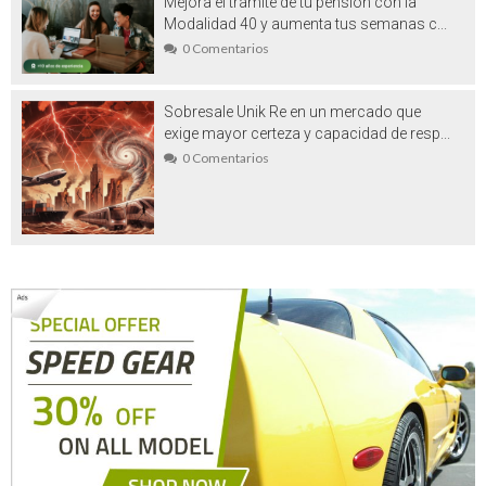
Mejora el trámite de tu pensión con la
Modalidad 40 y aumenta tus semanas c...
Vehículos de ocasión en venta en
0 Comentarios
Barcelona: un símbolo de la era actual
Washi tape es el aliado perfecto para tus
Sobresale Unik Re en un mercado que
exige mayor certeza y capacidad de resp...
más geniales ideas manuales
0 Comentarios
Beneficios del marketing translation
Plástico PET: la gran revolución
Realizar viajes a la India exóticos:
Aventuras llenas de ambientes místico y
mágico
Césped artificial Madrid: lo que debe
saber antes de comprarlo
Filtros de agua para casa: porque no
necesariamente es saludable