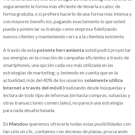
seguramente la forma más eficiente de llevarla a cabo; de
¿Necesitas una VPN para trabajar desde
forma gratuita, o si prefiere hacerlo de una forma más intensa y
casa? Mira cuál elegir
con mayores beneficios, pagando exactamente lo que usted
pueda y potenciar su trabajo como empresa fidelizando
Fundación Sonigas apoya a los más
nuevos clientes y manteniendo cerca a la clientela existente.
necesitados en medio de la pandemia
A través de esta
potente herramienta
usted podrá proyectar
Alba Elvira Lorenzana y su hambre de ser
sus energías en la creación de campañas eficientes a través de
El uso de VPN en tiempos de pandemia
smartphones, una opción cada vez más utilizada en las
Simulador de pensiones- Todo lo que
estrategias de marketing; y, teniendo en cuenta que en la
actualidad, más del 40% de los usuarios
solamente utiliza
tienes que saber
Internet a través del móvil
(realizando desde búsquedas y
Sap para pymes: La solución para
lectura de todo tipo de información hasta compras, subastas y
otras transacciones comerciales), no parece una estrategia
cualquier emprendedor
para nada desafortunada.
Hugo César Villanueva Cantón:
En
Mandoo
queremos ofrecerle todas estas posibilidades con
reconocido empresario mexicano
tan sólo un clic, contamos con decenas de planas, procurando
Financika experiencias reales : una