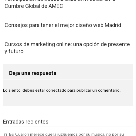
Ser un trader en 1000extra, broker
Cumbre Global de AMEC
Bróker 1000Extra – La luz de la
Consejos para tener el mejor diseño web Madrid
información vence las tinieblas de la
ignorancia
Cursos de marketing online: una opción de presente
Finmarkfx: ¿invertir con un broker es una
y futuro
moda o una necesidad?
Consejos para celebrar las despedidas
Deja una respuesta
Salou según las estaciones del año
Tips para comprar viviendas con terraza
Lo siento, debes estar
conectado
para publicar un comentario.
en Salou
Viajes a Francia en tren, una manera
Entradas recientes
cómoda de hacer turismo
Centro infantil Tenerife: la mejor
Bu Cuarón merece que la juzguemos por su música, no por su