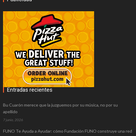
¿Tienes un plan en mente pero no tienes
el dinero? Obtén dinero por tu coche con
CocheGo
Empresas seguridad privada
profesionales y completamente
equipadas
Reparar ps3 de forma económica
Abogado Getxo: ¿Tengo derecho a ser
Entradas recientes
indemnizado?
Law Brokers, servicio jurídico al alcance
Bu Cuarón merece que la juzguemos por su música, no por su
apellido
de todos
7 junio, 2026
Lo que debe saber antes de hacer
FUNO Te Ayuda a Ayudar: cómo Fundación FUNO construye una red
reclamaciones por accidentes en Madrid