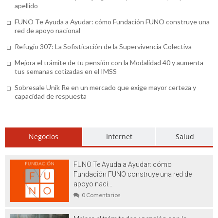
apellido
educación para tus hijos
FUNO Te Ayuda a Ayudar: cómo Fundación FUNO construye una
Accesorios alta resistencia (o cómo
red de apoyo nacional
agilizar tus obras)
Refugio 307: La Sofisticación de la Supervivencia Colectiva
Venta de transfer de Río a Búzios: para
Mejora el trámite de tu pensión con la Modalidad 40 y aumenta
tus semanas cotizadas en el IMSS
un recorrido seguro
Sobresale Unik Re en un mercado que exige mayor certeza y
Concesionario SEAT en Tenerife: ¿qué
capacidad de respuesta
ofrece?
Alpargatas de esparto para mujer: el
Negocios
Internet
Salud
calzado que no debe faltar en su armario
Motivos para utilizar un serum
FUNO Te Ayuda a Ayudar: cómo
Fundación FUNO construye una red de
antiarrugas de calidad
apoyo naci...
0 Comentarios
Ignifugaciones y mantenimiento de
materiales textiles