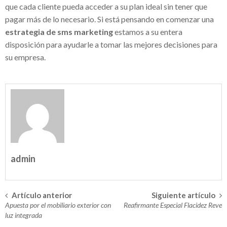
que cada cliente pueda acceder a su plan ideal sin tener que
inversión segura
pagar más de lo necesario. Si está pensando en comenzar una
estrategia de sms marketing
estamos a su entera
Franquicias de ropa para niños – Gran
disposición para ayudarle a tomar las mejores decisiones para
opción para invertir
su empresa.
Cerradura invisible con mando a distancia
– Seguridad y protección a tu propiedad
Tablas paddle surf hinchables – Deportes
acuáticos para niños
¿Quién es el empresario Salvador Oñate
admin
Ascencio?
Golf courses in Spain – Criterios para
Artículo anterior
Siguiente artículo
escoger el mejor
Navegación
Apuesta por el mobiliario exterior con
Reafirmante Especial Flacidez Reve
Éxito seguro con el Software de gestión
en
luz integrada