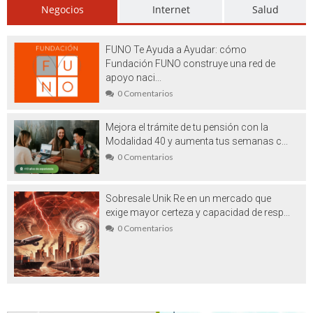
Negocios
Internet
Salud
tú mismo?
Maquinaria carpintería ocasión:
FUNO Te Ayuda a Ayudar: cómo
proyectos exitosos a un coste bajo
Fundación FUNO construye una red de
apoyo naci...
Schedule tuberías: características y
0 Comentarios
accesorios para soldar
Mejora el trámite de tu pensión con la
Trading de opciones binarias online, más
Modalidad 40 y aumenta tus semanas c...
0 Comentarios
que una apuesta
Ventajas de las estructuras metálicas
Sobresale Unik Re en un mercado que
atornilladas
exige mayor certeza y capacidad de resp...
0 Comentarios
Todo lo que debe saber sobre las
boquillas de atomización
Relojes Casio siempre en la búsqueda de
innovar en sus diseños