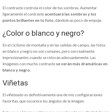
Ser un trader en 1000extra, broker
El contraste controla el color de tus sombras. Aumentar
Bróker 1000Extra – La luz de la
ligeramente el contraste
acentuará las sombras y los
puntos brillantes en tu foto
, dándole un poco de empuje.
información vence las tinieblas de la
ignorancia
¿Color o blanco y negro?
Finmarkfx: ¿invertir con un broker es una
En el ciclismo de montaña y en las salidas de campo, las fotos
moda o una necesidad?
en blanco y negro no son comunes, pero son realmente
Consejos para celebrar las despedidas
impresionantes cuando se retocan adecuadamente. Las
imágenes con mucho contraste
se verán más dramáticas en
Salou según las estaciones del año
blanco y negro.
Tips para comprar viviendas con terraza
Viñetas
en Salou
Viajes a Francia en tren, una manera
El viñeteado es definitivamente una de mis configuraciones
cómoda de hacer turismo
favoritas, que oscurece los ángulos de la imagen.
Centro infantil Tenerife: la mejor