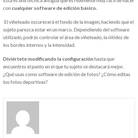
Esta es una técnica antigua que es realmente muy fácil de hacer
educación para tus hijos
con
cualquier software de edición básico.
Accesorios alta resistencia (o cómo
El viñeteado oscurecerá el fondo de la imagen, haciendo que el
agilizar tus obras)
sujeto parezca estar en un marco. Dependiendo del software
utilizado, podrás controlar el área de viñeteado, la nitidez de
Venta de transfer de Río a Búzios: para
los bordes internos y la intensidad.
un recorrido seguro
Diviértete modificando la configuración
hasta que
Concesionario SEAT en Tenerife: ¿qué
encuentres el punto en el que tu sujeto se destacará mejor.
ofrece?
¿Qué usas como software de edición de fotos? ¿Cómo editas
tus fotos deportivas?
Alpargatas de esparto para mujer: el
calzado que no debe faltar en su armario
Motivos para utilizar un serum
antiarrugas de calidad
Ignifugaciones y mantenimiento de
materiales textiles