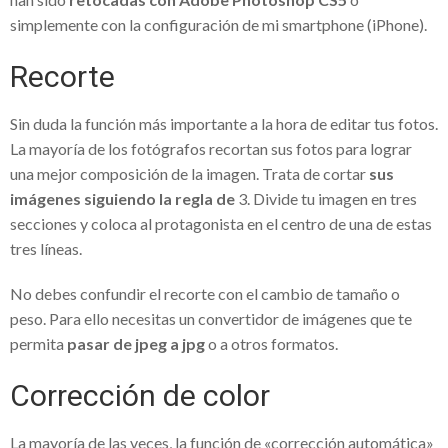
simplemente con la configuración de mi smartphone (iPhone).
inversión segura
Recorte
Franquicias de ropa para niños – Gran
opción para invertir
Sin duda la función más importante a la hora de editar tus fotos.
Cerradura invisible con mando a distancia
La mayoría de los fotógrafos recortan sus fotos para lograr
una mejor composición de la imagen. Trata de cortar
sus
– Seguridad y protección a tu propiedad
imágenes siguiendo la regla de
3. Divide tu imagen en tres
Tablas paddle surf hinchables – Deportes
secciones y coloca al protagonista en el centro de una de estas
acuáticos para niños
tres líneas.
¿Quién es el empresario Salvador Oñate
No debes confundir el recorte con el cambio de tamaño o
Ascencio?
peso. Para ello necesitas un convertidor de imágenes que te
permita
pasar de jpeg a jpg
o a otros formatos.
Golf courses in Spain – Criterios para
escoger el mejor
Corrección de color
Éxito seguro con el Software de gestión
La mayoría de las veces, la función de «corrección automática»