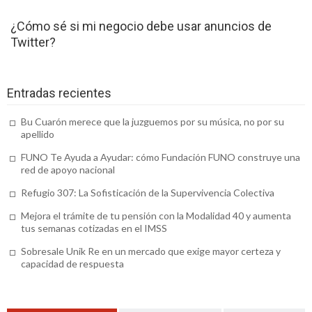
para un campamento de verano
¿Cómo sé si mi negocio debe usar anuncios de
Textil publicitario: motivos por los que
Twitter?
tus empleados deben usar uniforme
Camareros, 3 cualidades que los definen
Entradas recientes
Válvulas neumáticas: imprescindibles en
Bu Cuarón merece que la juzguemos por su música, no por su
el hogar y la industria
apellido
Academia Oposiciones Granada: errores
FUNO Te Ayuda a Ayudar: cómo Fundación FUNO construye una
red de apoyo nacional
comunes entre los opositores
Refugio 307: La Sofisticación de la Supervivencia Colectiva
Franquicias de ropa infantil, tu mejor
Mejora el trámite de tu pensión con la Modalidad 40 y aumenta
tus semanas cotizadas en el IMSS
alternativa
Sobresale Unik Re en un mercado que exige mayor certeza y
Tienda online supervivencia, para adquirir
capacidad de respuesta
lo necesario e ir de camping
¿Pagar por la lectura del tarot o hacerla