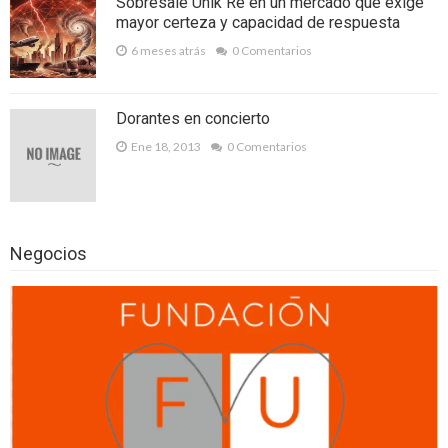
Sobresale Unik Re en un mercado que exige
mayor certeza y capacidad de respuesta
6 ventajas de los centros de negocios
6 meses atrás
0 Comentarios
Madrid frente a las oficinas tradicionales
Abogados para divorcio: cómo pueden
Dorantes en concierto
ayudar a la pareja
Ene 18, 2013
0 Comentarios
Momentos en los que necesitamos de
los servicios de una empresa topografía
Residencia de estudiantes en Barcelona:
Negocios
comodidad y buen servicio
Consecuencias de un segundo DUI
Los grandes beneficios de focalizar
nuestros negocios en China
Las cenas de empresa Madrid que todo