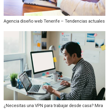
Distribuidor Televés son productos de
calidad para tu disfrute
Agencia diseño web Tenerife – Tendencias actuales
Qué tener en cuenta a la hora de elegir
servicios de construcción
Coaching de equipos como herramienta
vital en la planificación
¿Qué tipo de puertas especiales elegir
para el interior de una oficina?
Las ventajas de comprar una vivienda en
el Oriente Antioqueño
Los 5 regalos promocionales más
originales para tu empresa
¿Necesitas una VPN para trabajar desde casa? Mira