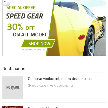
¿Tienes un plan en mente pero no tienes
el dinero? Obtén dinero por tu coche con
CocheGo
Empresas seguridad privada
profesionales y completamente
equipadas
Reparar ps3 de forma económica
Abogado Getxo: ¿Tengo derecho a ser
Destacados
indemnizado?
Comprar vinilos infantiles desde casa
Law Brokers, servicio jurídico al alcance
Sep 19, 2013
0 Comentarios
de todos
Lo que debe saber antes de hacer
reclamaciones por accidentes en Madrid