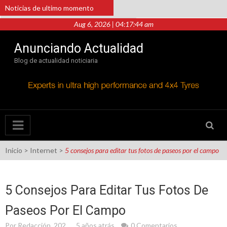
Saltar
Noticias de ultimo momento
al
contenido
Aug 6, 2026 | 04:17:44 am
Mejora el trámite de tu pensión con la
Modalidad 40 y aumenta tus semanas
Anunciando Actualidad
cotizadas en el IMSS
Blog de actualidad noticiaria
Sobresale Unik Re en un mercado que
exige mayor certeza y capacidad de
respuesta
Cómo un pequeño emprendimiento se
convirtió en éxito gracias a la
Inicio
>
Internet
>
5 consejos para editar tus fotos de paseos por el campo
combinación de materiales
¿Cómo buscar talento tecnológico?
5 Consejos Para Editar Tus Fotos De
Impulsando el Desempeño Empresarial
Paseos Por El Campo
con Management Drives
Por
Redacción_202
5 años atrás
0 Comentarios