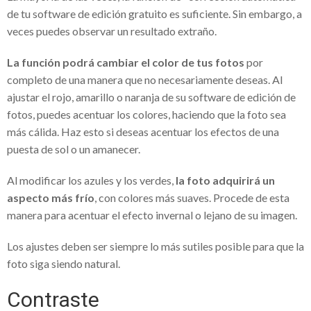
empresarial de Seidor Business One
de tu software de edición gratuito es suficiente. Sin embargo, a
Mejores campos de golf de España que
veces puedes observar un resultado extraño.
disfrutar
La función podrá cambiar el color de tus fotos
por
Los mejores mariachis en Bogotá
completo de una manera que no necesariamente deseas. Al
ajustar el rojo, amarillo o naranja de su software de edición de
esperan por ti
fotos, puedes acentuar los colores, haciendo que la foto sea
Alquiler de videowall en Barcelona –
más cálida. Haz esto si deseas acentuar los efectos de una
puesta de sol o un amanecer.
Mostrando a todos lo que se desea
Elige los accesorios de tu bebé con un
Al modificar los azules y los verdes,
la foto adquirirá un
aspecto más frío
, con colores más suaves. Procede de esta
catálogo Petit Praia
manera para acentuar el efecto invernal o lejano de su imagen.
Mobiliario de diseño Vondom: ¿cómo
Los ajustes deben ser siempre lo más sutiles posible para que la
decorar una barra de bar?
foto siga siendo natural.
Casa Vicens, nuevo museo de Antonio
Contraste
Gaudí – Visita obligada al pasado catalán