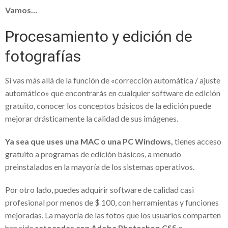
Vamos…
¿Necesitas una VPN para trabajar desde
Procesamiento y edición de
casa? Mira cuál elegir
Fundación Sonigas apoya a los más
fotografías
necesitados en medio de la pandemia
Si vas más allá de la función de «corrección automática / ajuste
Alba Elvira Lorenzana y su hambre de ser
automático» que encontrarás en cualquier software de edición
El uso de VPN en tiempos de pandemia
gratuito, conocer los conceptos básicos de la edición puede
mejorar drásticamente la calidad de sus imágenes.
Simulador de pensiones- Todo lo que
tienes que saber
Ya sea que uses una MAC o una PC Windows,
tienes acceso
gratuito a programas de edición básicos, a menudo
Sap para pymes: La solución para
preinstalados en la mayoría de los sistemas operativos.
cualquier emprendedor
Por otro lado, puedes adquirir software de calidad casi
Hugo César Villanueva Cantón:
profesional por menos de $ 100, con herramientas y funciones
reconocido empresario mexicano
mejoradas. La mayoría de las fotos que los usuarios comparten
han sido
retocadas con Adobe Photoshop CS5
o
Financika experiencias reales : una