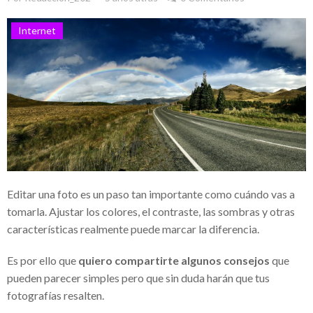
Eruviel Ávila, un ejemplo de denuncias y
Internet
falta de transparencia
El impacto de la corrupción en la industria
lechera mexicana: El caso de Teodoro
Espejo Barradas
Sempra Energy comprometida con el
desarrollo energético
Sempra Energy apuesta por el desarrollo
Editar una foto es un paso tan importante como cuándo vas a
energético en México y Estados Unidos
tomarla. Ajustar los colores, el contraste, las sombras y otras
características realmente puede marcar la diferencia.
Comunicación en el entorno laboral
Crece el éxito de la red de medios
Es por ello que
quiero compartirte algunos consejos
que
pueden parecer simples pero que sin duda harán que tus
Albavisión de Ángel González / Grupo
fotografías resalten.
ATV y sus iniciativas solidarias